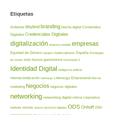
Etiquetas
branding
bhybrid
Contenidos
Ambiente
brecha digital
Credenciales Digitales
Digitales
digitalización
empresas
empresa rentable
Equidad de Género
España
equipos multidisciplinarios
Estrategias
exito
funvive
gastronomía
de ventas
Generación Z
Identidad Digital
inteligencia artificial
Liderazgo Empresarial
internacionalización
Liderazgo
Marcas
Negocios
marketing
negocios digitales
networking
networking digital
noticia corporativa
ODS
Onhoff
nuevas normas
ONU
nuevos derechos digitales