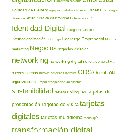
empresa rentable
Equidad de Género
España
equipos multidisciplinarios
Estrategias
exito
funvive
gastronomía
de ventas
Generación Z
Identidad Digital
inteligencia artificial
Liderazgo Empresarial
internacionalización
Liderazgo
Marcas
Negocios
marketing
negocios digitales
networking
networking digital
noticia corporativa
ODS
Onhoff
nuevas normas
ONU
nuevos derechos digitales
organizaciones
Papel
prospección de clientes
sostenibilidad
tarjetas de
tarjetas bilingües
tarjetas
presentación
Tarjetas de visita
digitales
tarjetas multidioma
tecnología
transformación digital