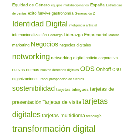
Equidad de Género
España
equipos multidisciplinarios
Estrategias
exito
funvive
gastronomía
de ventas
Generación Z
Identidad Digital
inteligencia artificial
Liderazgo Empresarial
internacionalización
Liderazgo
Marcas
Negocios
marketing
negocios digitales
networking
networking digital
noticia corporativa
ODS
Onhoff
nuevas normas
ONU
nuevos derechos digitales
organizaciones
Papel
prospección de clientes
sostenibilidad
tarjetas de
tarjetas bilingües
tarjetas
presentación
Tarjetas de visita
digitales
tarjetas multidioma
tecnología
transformación digital