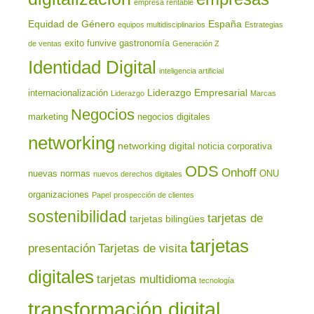
empresa rentable
Equidad de Género
España
equipos multidisciplinarios
Estrategias
exito
funvive
gastronomía
de ventas
Generación Z
Identidad Digital
inteligencia artificial
Liderazgo Empresarial
internacionalización
Liderazgo
Marcas
Negocios
marketing
negocios digitales
networking
networking digital
noticia corporativa
ODS
Onhoff
nuevas normas
ONU
nuevos derechos digitales
organizaciones
Papel
prospección de clientes
sostenibilidad
tarjetas de
tarjetas bilingües
tarjetas
presentación
Tarjetas de visita
digitales
tarjetas multidioma
tecnología
transformación digital