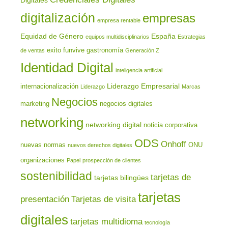
digitalización
empresas
empresa rentable
Equidad de Género
España
equipos multidisciplinarios
Estrategias
exito
funvive
gastronomía
de ventas
Generación Z
Identidad Digital
inteligencia artificial
Liderazgo Empresarial
internacionalización
Liderazgo
Marcas
Negocios
marketing
negocios digitales
networking
networking digital
noticia corporativa
ODS
Onhoff
nuevas normas
ONU
nuevos derechos digitales
organizaciones
Papel
prospección de clientes
sostenibilidad
tarjetas de
tarjetas bilingües
tarjetas
presentación
Tarjetas de visita
digitales
tarjetas multidioma
tecnología