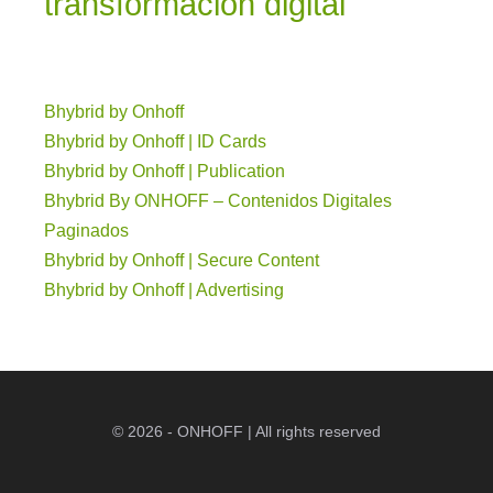
transformación digital
Bhybrid by Onhoff
Bhybrid by Onhoff | ID Cards
Bhybrid by Onhoff | Publication
Bhybrid By ONHOFF – Contenidos Digitales
Paginados
Bhybrid by Onhoff | Secure Content
Bhybrid by Onhoff | Advertising
© 2026 - ONHOFF | All rights reserved