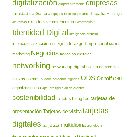
digitalización
empresas
empresa rentable
Equidad de Género
España
equipos multidisciplinarios
Estrategias
exito
funvive
gastronomía
de ventas
Generación Z
Identidad Digital
inteligencia artificial
Liderazgo Empresarial
internacionalización
Liderazgo
Marcas
Negocios
marketing
negocios digitales
networking
networking digital
noticia corporativa
ODS
Onhoff
nuevas normas
ONU
nuevos derechos digitales
organizaciones
Papel
prospección de clientes
sostenibilidad
tarjetas de
tarjetas bilingües
tarjetas
presentación
Tarjetas de visita
digitales
tarjetas multidioma
tecnología