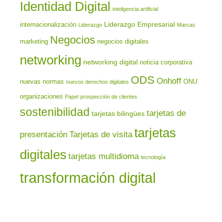
Identidad Digital
inteligencia artificial
Liderazgo Empresarial
internacionalización
Liderazgo
Marcas
Negocios
marketing
negocios digitales
networking
networking digital
noticia corporativa
ODS
Onhoff
nuevas normas
ONU
nuevos derechos digitales
organizaciones
Papel
prospección de clientes
sostenibilidad
tarjetas de
tarjetas bilingües
tarjetas
presentación
Tarjetas de visita
digitales
tarjetas multidioma
tecnología
transformación digital