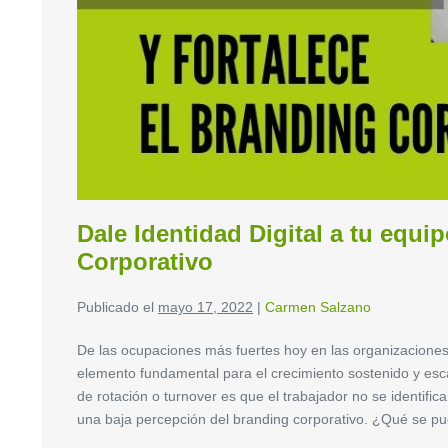
Dale Identidad Digital a tu equip
Corporativo
Publicado el
mayo 17, 2022
|
Carmen Salzano
De las ocupaciones más fuertes hoy en las organizaciones,
elemento fundamental para el crecimiento sostenido y esc
de rotación o turnover es que el trabajador no se identific
una baja percepción del branding corporativo. ¿Qué se pu