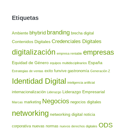
Etiquetas
branding
bhybrid
Ambiente
brecha digital
Credenciales Digitales
Contenidos Digitales
digitalización
empresas
empresa rentable
Equidad de Género
España
equipos multidisciplinarios
exito
funvive
gastronomía
Estrategias de ventas
Generación Z
Identidad Digital
inteligencia artificial
Liderazgo Empresarial
internacionalización
Liderazgo
Negocios
marketing
negocios digitales
Marcas
networking
networking digital
noticia
ODS
corporativa
nuevas normas
nuevos derechos digitales