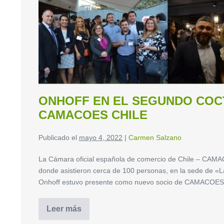
ONHOFF EN EL SEGUNDO COC
CAMACOES CHILE
Publicado el
mayo 4, 2022
|
Carmen Salzano
La Cámara oficial española de comercio de Chile – CAMAC
donde asistieron cerca de 100 personas, en la sede de «
Onhoff estuvo presente como nuevo socio de CAMACOES
Leer más