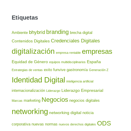
Etiquetas
branding
bhybrid
Ambiente
brecha digital
Credenciales Digitales
Contenidos Digitales
digitalización
empresas
empresa rentable
Equidad de Género
España
equipos multidisciplinarios
exito
funvive
gastronomía
Estrategias de ventas
Generación Z
Identidad Digital
inteligencia artificial
Liderazgo Empresarial
internacionalización
Liderazgo
Negocios
marketing
negocios digitales
Marcas
networking
networking digital
noticia
ODS
corporativa
nuevas normas
nuevos derechos digitales