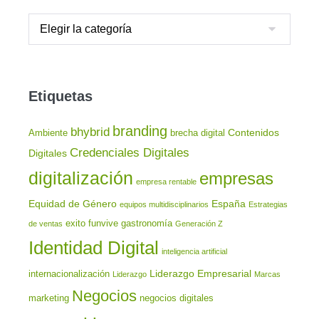
Etiquetas
branding
bhybrid
Contenidos
Ambiente
brecha digital
Credenciales Digitales
Digitales
digitalización
empresas
empresa rentable
Equidad de Género
España
equipos multidisciplinarios
Estrategias
exito
funvive
gastronomía
de ventas
Generación Z
Identidad Digital
inteligencia artificial
Liderazgo Empresarial
internacionalización
Liderazgo
Marcas
Negocios
marketing
negocios digitales