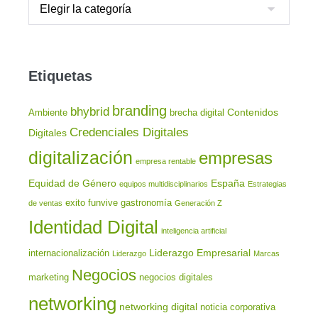
Etiquetas
branding
bhybrid
Contenidos
Ambiente
brecha digital
Credenciales Digitales
Digitales
digitalización
empresas
empresa rentable
Equidad de Género
España
equipos multidisciplinarios
Estrategias
exito
funvive
gastronomía
de ventas
Generación Z
Identidad Digital
inteligencia artificial
Liderazgo Empresarial
internacionalización
Liderazgo
Marcas
Negocios
marketing
negocios digitales
networking
networking digital
noticia corporativa